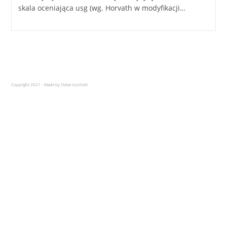
skala oceniająca usg (wg. Horvath w modyfikacji…
Copyright 2021 - Made by Oskar Łoziński