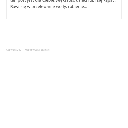
ten post jest dla Ciebie.Większość dzieci lubi się kąpać.
Bawi się w przelewanie wody, robienie…
Copyright 2021 - Made by Oskar Łoziński