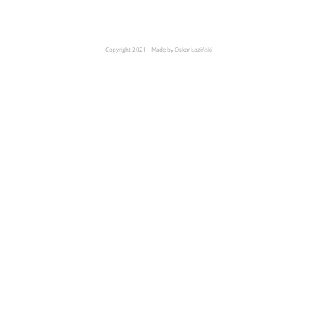
Copyright 2021 - Made by Oskar Łoziński