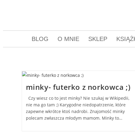
BLOG
O MNIE
SKLEP
KSIĄŻ
minky- futerko z norkowca ;)
Czy wiesz co to jest minky? Nie szukaj w Wikipedii,
nie ma go tam ;) Karygodne niedopatrzenie, które
zapewne wkrótce ktoś nadrobi. Znajomość minky
polecam zwłaszcza młodym mamom. Minky to…