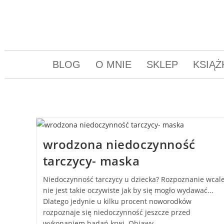
BLOG
O MNIE
SKLEP
KSIĄŻ
wrodzona niedoczynność
tarczycy- maska
Niedoczynność tarczycy u dziecka? Rozpoznanie wcal
nie jest takie oczywiste jak by się mogło wydawać...
Dlatego jedynie u kilku procent noworodków
rozpoznaje się niedoczynność jeszcze przed
wykonaniem badań krwi. Objawy…