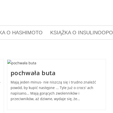
KA O HASHIMOTO
KSIĄŻKA O INSULINOOP
pochwała buta
o
Mają jeden minus- nie niszczą się i trudno znaleźć
powód, by kupić następne ... Tyle już o crocs' ach
napisano... Mają gorących zwolenników i
przeciwników, aż dziwne, wydaje się, że…