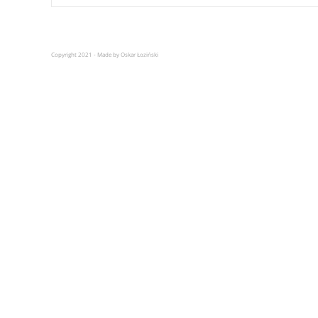
Copyright 2021 - Made by Oskar Łoziński