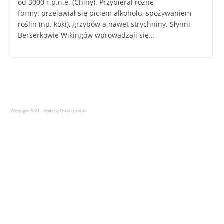
od 3000 r.p.n.e. (Chiny). Przybierał różne
formy: przejawiał się piciem alkoholu, spożywaniem
roślin (np. koki), grzybów a nawet strychniny. Słynni
Berserkowie Wikingów wprowadzali się…
Copyright 2021 - Made by Oskar Łoziński