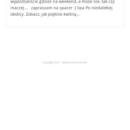
wyjeżdżaliście gdzieś na weekend, a może nie, tak czy
inaczej.... zapraszam na spacer :) lipa Po niedalekiej
okolicy. Zobacz, jak pięknie kwitną…
Copyright 2021 - Made by Oskar Łoziński