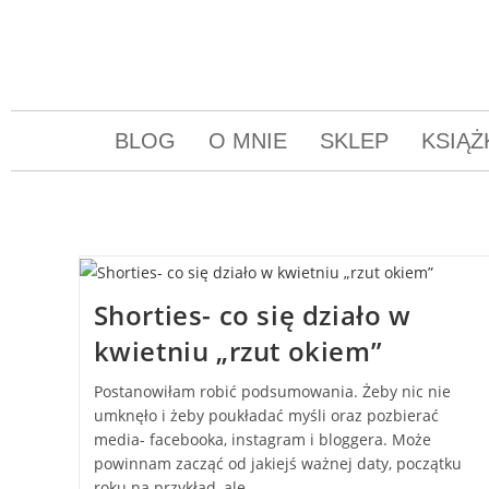
BLOG
O MNIE
SKLEP
KSIĄŻ
Shorties- co się działo w
kwietniu „rzut okiem”
Postanowiłam robić podsumowania. Żeby nic nie
umknęło i żeby poukładać myśli oraz pozbierać
media- facebooka, instagram i bloggera. Może
powinnam zacząć od jakiejś ważnej daty, początku
roku na przykład, ale…