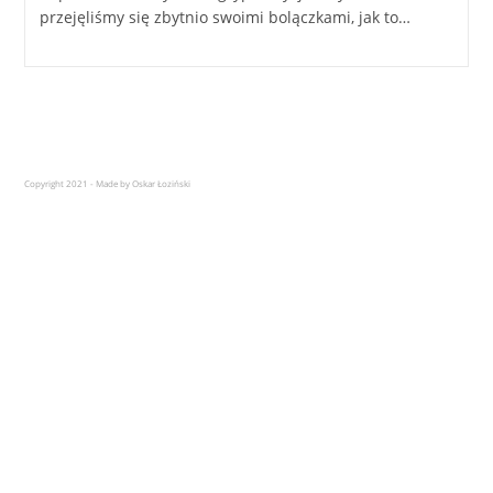
przejęliśmy się zbytnio swoimi bolączkami, jak to…
Copyright 2021 - Made by Oskar Łoziński