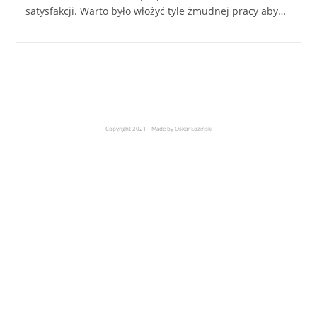
satysfakcji. Warto było włożyć tyle żmudnej pracy aby…
Copyright 2021 - Made by Oskar Łoziński