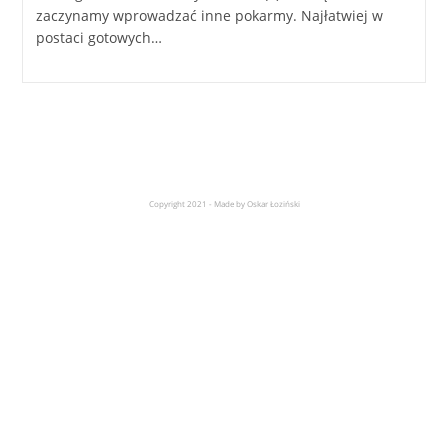
zaczynamy wprowadzać inne pokarmy. Najłatwiej w
postaci gotowych…
Copyright 2021 - Made by Oskar Łoziński