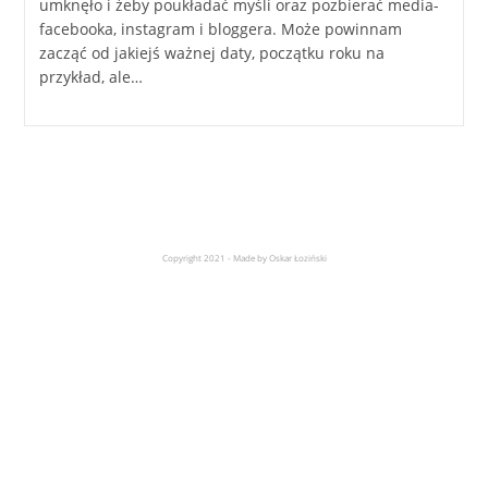
umknęło i żeby poukładać myśli oraz pozbierać media-
facebooka, instagram i bloggera. Może powinnam
zacząć od jakiejś ważnej daty, początku roku na
przykład, ale…
Copyright 2021 - Made by Oskar Łoziński