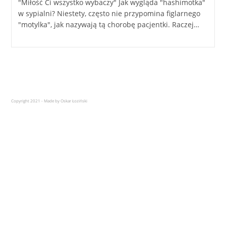
"Miłość Ci wszystko wybaczy" Jak wygląda "hashimotka"
w sypialni? Niestety, często nie przypomina figlarnego
"motylka", jak nazywają tą chorobę pacjentki. Raczej…
Copyright 2021 - Made by Oskar Łoziński