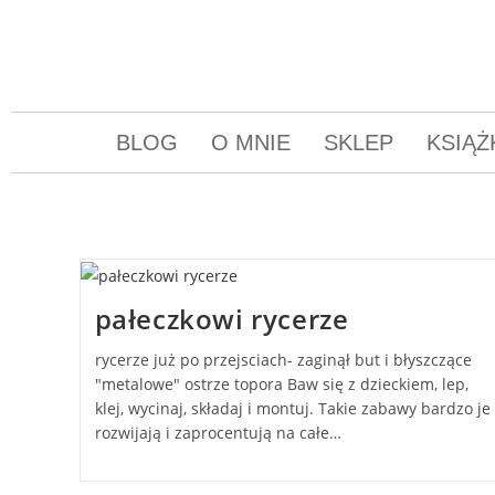
BLOG
O MNIE
SKLEP
KSIĄŻ
pałeczkowi rycerze
rycerze już po przejsciach- zaginął but i błyszczące
"metalowe" ostrze topora Baw się z dzieckiem, lep,
klej, wycinaj, składaj i montuj. Takie zabawy bardzo je
rozwijają i zaprocentują na całe…