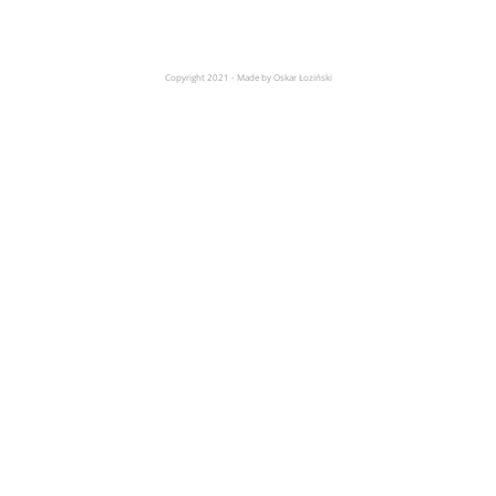
Copyright 2021 - Made by Oskar Łoziński