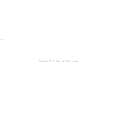
Copyright 2021 - Made by Oskar Łoziński