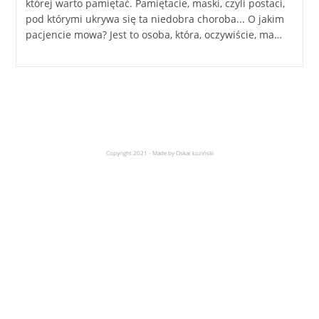
której warto pamiętać. Pamiętacie, maski, czyli postaci,
pod którymi ukrywa się ta niedobra choroba... O jakim
pacjencie mowa? Jest to osoba, która, oczywiście, ma…
Copyright 2021 - Made by Oskar Łoziński