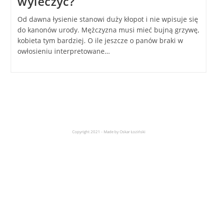
wyleczyć?
Od dawna łysienie stanowi duży kłopot i nie wpisuje się
do kanonów urody. Mężczyzna musi mieć bujną grzywę,
kobieta tym bardziej. O ile jeszcze o panów braki w
owłosieniu interpretowane…
Copyright 2021 - Made by Oskar Łoziński