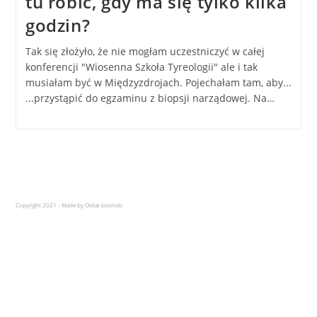
tu robić, gdy ma się tylko kilka
godzin?
Tak się złożyło, że nie mogłam uczestniczyć w całej
konferencji "Wiosenna Szkoła Tyreologii" ale i tak
musiałam być w Międzyzdrojach. Pojechałam tam, aby...
...przystąpić do egzaminu z biopsji narządowej. Na…
Copyright 2021 - Made by Oskar Łoziński