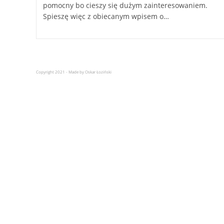
pomocny bo cieszy się dużym zainteresowaniem.
Spieszę więc z obiecanym wpisem o…
Copyright 2021 - Made by Oskar Łoziński