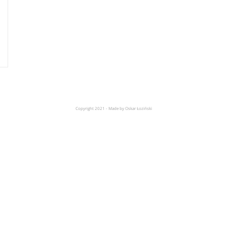
Copyright 2021 - Made by Oskar Łoziński