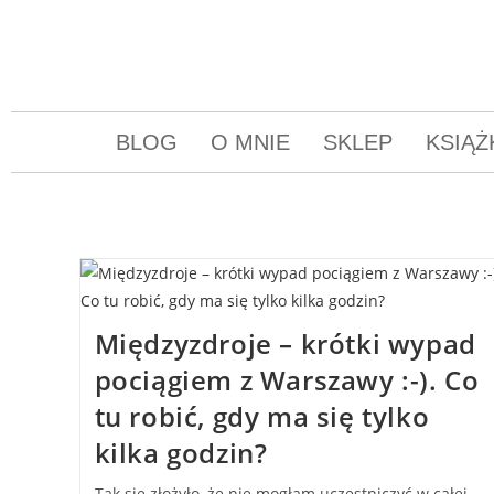
BLOG
O MNIE
SKLEP
KSIĄŻ
Międzyzdroje – krótki wypad
pociągiem z Warszawy :-). Co
tu robić, gdy ma się tylko
kilka godzin?
Tak się złożyło, że nie mogłam uczestniczyć w całej