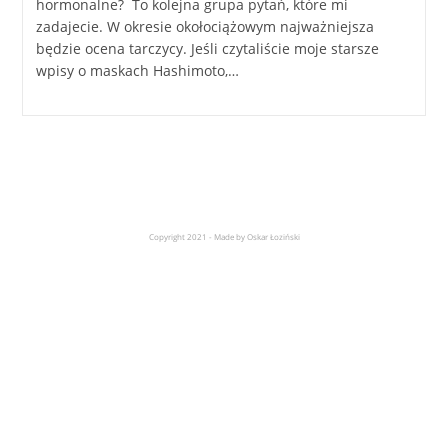
hormonalne? To kolejna grupa pytań, które mi
zadajecie. W okresie okołociążowym najważniejsza
będzie ocena tarczycy. Jeśli czytaliście moje starsze
wpisy o maskach Hashimoto,…
Copyright 2021 - Made by Oskar Łoziński