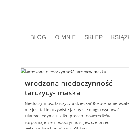
BLOG
O MNIE
SKLEP
KSIĄŻ
wrodzona niedoczynność
tarczycy- maska
Niedoczynność tarczycy u dziecka? Rozpoznanie wcal
nie jest takie oczywiste jak by się mogło wydawać...
Dlatego jedynie u kilku procent noworodków
rozpoznaje się niedoczynność jeszcze przed
wykonaniem badań krwi. Objawy…