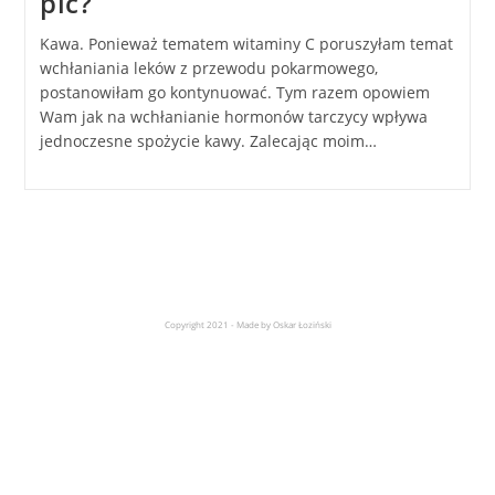
pić?
Kawa. Ponieważ tematem witaminy C poruszyłam temat
wchłaniania leków z przewodu pokarmowego,
postanowiłam go kontynuować. Tym razem opowiem
Wam jak na wchłanianie hormonów tarczycy wpływa
jednoczesne spożycie kawy. Zalecając moim…
Copyright 2021 - Made by Oskar Łoziński