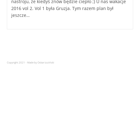
nastroju, że kiedyś znów będzie ciepło ;) U nas wakacje
2016 vol 2. Vol 1 była Gruzja. Tym razem plan był
jeszcze…
Copyright 2021 - Made by Oskar Łoziński