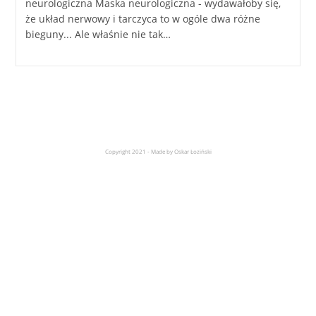
neurologiczna Maska neurologiczna - wydawałoby się,
że układ nerwowy i tarczyca to w ogóle dwa różne
bieguny... Ale właśnie nie tak…
Copyright 2021 - Made by Oskar Łoziński