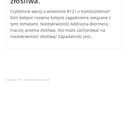
złośliwa.
Czytaliście wpisy o witaminie B12 i o homocysteinie?
Dziś kolejne rozwinę kolejne zagadnienie związane z
tymi tematami. Niedokrwistość Addisona-Biermera,
inaczej anemia złośliwa. Kto może zachorować na
niedokrwistość złośliwą? Zapadalność jest…
Copyright 2021 - Made by Oskar Łoziński