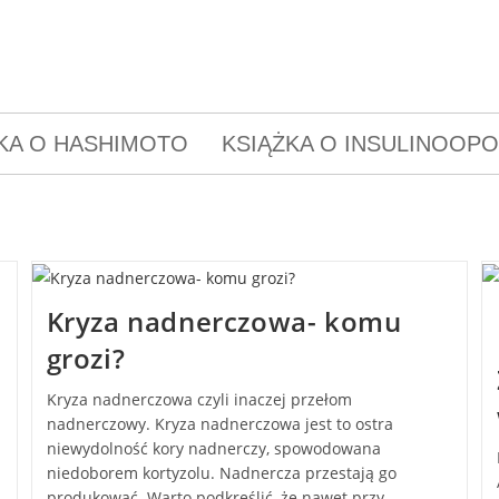
KA O HASHIMOTO
KSIĄŻKA O INSULINOOP
Kryza nadnerczowa- komu
grozi?
Kryza nadnerczowa czyli inaczej przełom
nadnerczowy. Kryza nadnerczowa jest to ostra
niewydolność kory nadnerczy, spowodowana
niedoborem kortyzolu. Nadnercza przestają go
produkować. Warto podkreślić, że nawet przy