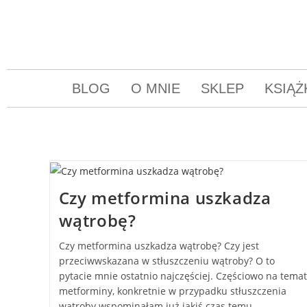
BLOG
O MNIE
SKLEP
KSIĄŻ
Czy metformina uszkadza
wątrobę?
Czy metformina uszkadza wątrobę? Czy jest
przeciwwskazana w stłuszczeniu wątroby? O to
pytacie mnie ostatnio najczęściej. Częściowo na temat
metforminy, konkretnie w przypadku stłuszczenia
wątroby wspominałam już jakiś czas temu…