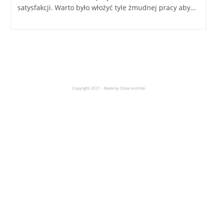
satysfakcji. Warto było włożyć tyle żmudnej pracy aby…
Copyright 2021 - Made by Oskar Łoziński