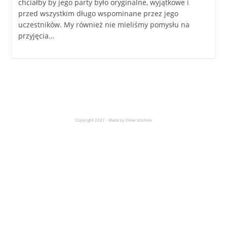
chciałby by jego party było oryginalne, wyjątkowe i
przed wszystkim długo wspominane przez jego
uczestników. My również nie mieliśmy pomysłu na
przyjęcia…
Copyright 2021 - Made by Oskar Łoziński