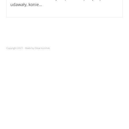
udawały, konie…
Copyright 2021 - Made by Oskar Łoziński