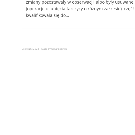
zmiany pozostawały w obserwacji, albo były usuwane
(operacje usunięcia tarczycy o różnym zakresie), część
kwalifikowała się do…
Copyright 2021 - Made by Oskar Łoziński