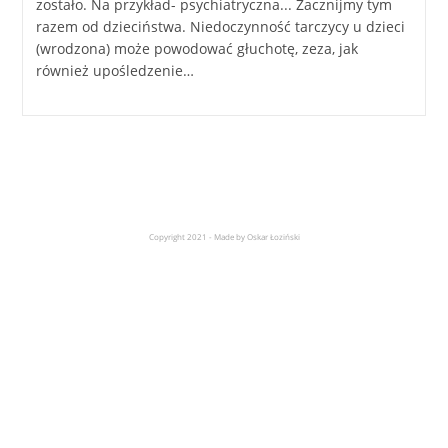
zostało. Na przykład- psychiatryczna... Zacznijmy tym
razem od dzieciństwa. Niedoczynność tarczycy u dzieci
(wrodzona) może powodować głuchotę, zeza, jak
również upośledzenie…
Copyright 2021 - Made by Oskar Łoziński