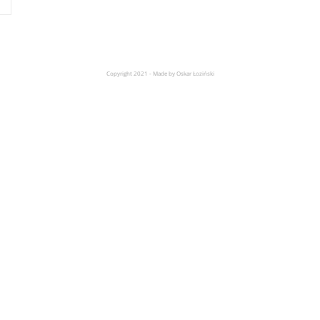
Copyright 2021 - Made by Oskar Łoziński