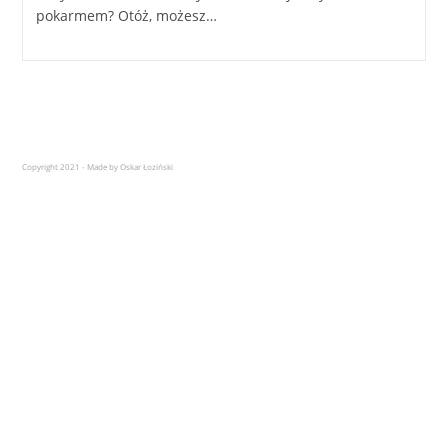
pokarmem? Otóż, możesz…
Copyright 2021 - Made by Oskar Łoziński