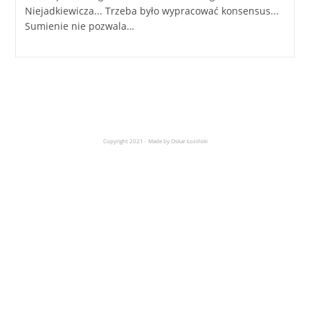
Niejadkiewicza... Trzeba było wypracować konsensus...
Sumienie nie pozwala…
Copyright 2021 - Made by Oskar Łoziński