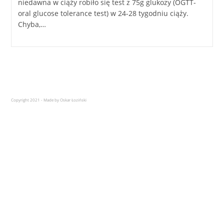
niedawna w ciąży robiło się test z 75g glukozy (OGTT-
oral glucose tolerance test) w 24-28 tygodniu ciąży.
Chyba,…
Copyright 2021 - Made by Oskar Łoziński