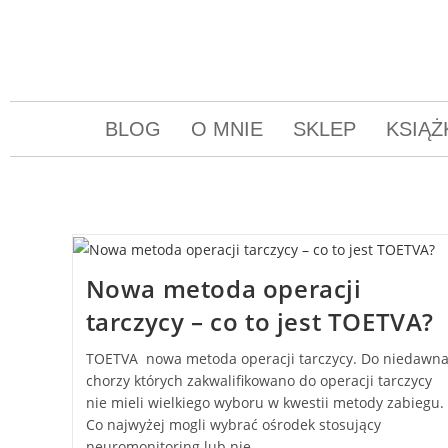
BLOG
O MNIE
SKLEP
KSIĄŻ
Nowa metoda operacji
tarczycy – co to jest TOETVA?
TOETVA nowa metoda operacji tarczycy. Do niedawn
chorzy których zakwalifikowano do operacji tarczycy
nie mieli wielkiego wyboru w kwestii metody zabiegu.
Co najwyżej mogli wybrać ośrodek stosujący
neuromonitoring lub nie.…