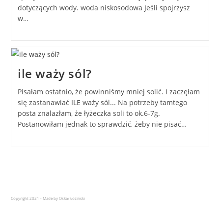
dotyczących wody. woda niskosodowa Jeśli spojrzysz
w…
ile waży sól?
Pisałam ostatnio, że powinniśmy mniej solić. I zaczęłam
się zastanawiać ILE waży sól... Na potrzeby tamtego
posta znalazłam, że łyżeczka soli to ok.6-7g.
Postanowiłam jednak to sprawdzić, żeby nie pisać…
Copyright 2021 - Made by Oskar Łoziński