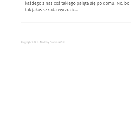
każdego z nas coś takiego pałęta się po domu. No, bo
tak jakoś szkoda wyrzucić…
Copyright 2021 - Made by Oskar Łoziński