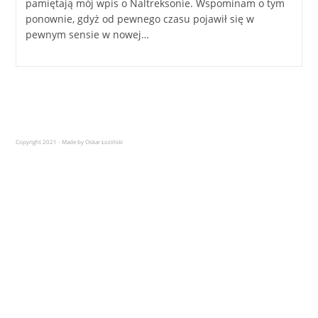
pamiętają mój wpis o Naltreksonie. Wspominam o tym
ponownie, gdyż od pewnego czasu pojawił się w
pewnym sensie w nowej…
Copyright 2021 - Made by Oskar Łoziński