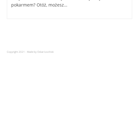
pokarmem? Otóż, możesz…
Copyright 2021 - Made by Oskar Łoziński