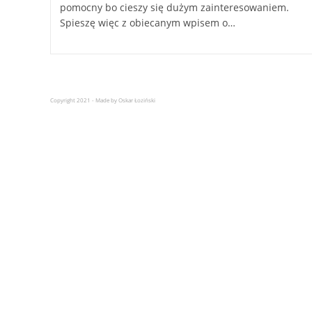
pomocny bo cieszy się dużym zainteresowaniem.
Spieszę więc z obiecanym wpisem o…
Copyright 2021 - Made by Oskar Łoziński