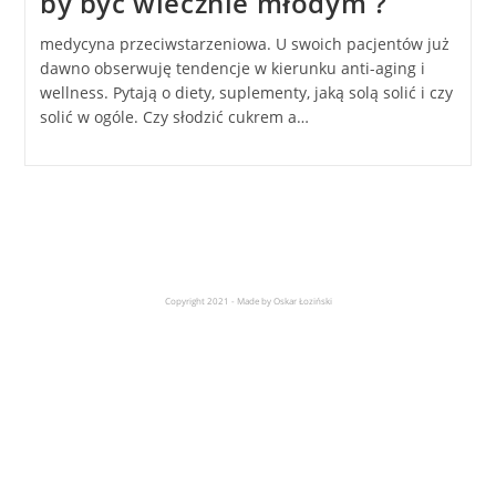
by być wiecznie młodym ?
medycyna przeciwstarzeniowa. U swoich pacjentów już
dawno obserwuję tendencje w kierunku anti-aging i
wellness. Pytają o diety, suplementy, jaką solą solić i czy
solić w ogóle. Czy słodzić cukrem a…
Copyright 2021 - Made by Oskar Łoziński