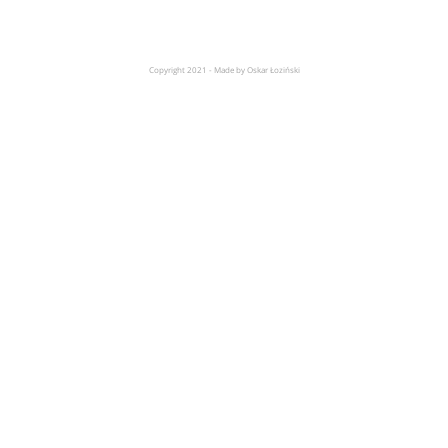
Copyright 2021 - Made by Oskar Łoziński