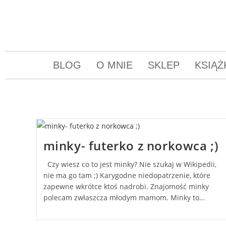
BLOG
O MNIE
SKLEP
KSIĄŻ
minky- futerko z norkowca ;)
Czy wiesz co to jest minky? Nie szukaj w Wikipedii,
nie ma go tam ;) Karygodne niedopatrzenie, które
zapewne wkrótce ktoś nadrobi. Znajomość minky
polecam zwłaszcza młodym mamom. Minky to…