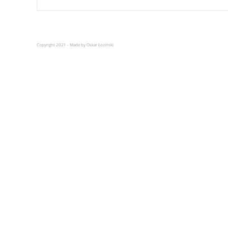
Copyright 2021 - Made by Oskar Łoziński