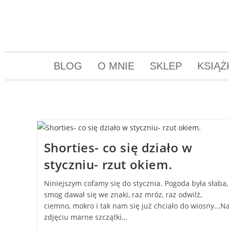
BLOG
O MNIE
SKLEP
KSIĄŻ
Shorties- co się działo w
styczniu- rzut okiem.
Niniejszym cofamy się do stycznia. Pogoda była słaba,
smog dawał się we znaki, raz mróz, raz odwilż,
ciemno, mokro i tak nam się już chciało do wiosny...N
zdjęciu marne szczątki…