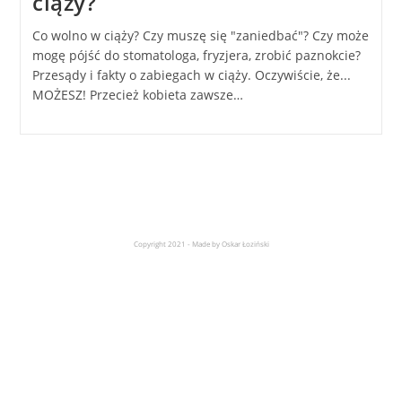
ciąży?
Co wolno w ciąży? Czy muszę się "zaniedbać"? Czy może
mogę pójść do stomatologa, fryzjera, zrobić paznokcie?
Przesądy i fakty o zabiegach w ciąży. Oczywiście, że...
MOŻESZ! Przecież kobieta zawsze…
Copyright 2021 - Made by Oskar Łoziński