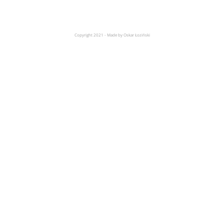
Copyright 2021 - Made by Oskar Łoziński