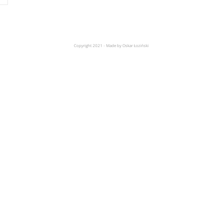
Copyright 2021 - Made by Oskar Łoziński