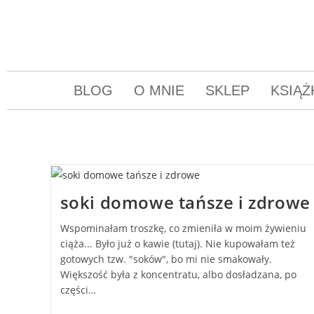
BLOG
O MNIE
SKLEP
KSIĄŻ
soki domowe tańsze i zdrowe
Wspominałam troszkę, co zmieniła w moim żywieniu
ciąża... Było już o kawie (tutaj). Nie kupowałam też
gotowych tzw. "soków", bo mi nie smakowały.
Większość była z koncentratu, albo dosładzana, po
części…