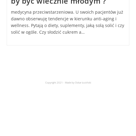
by być wiecznie młodym ?
medycyna przeciwstarzeniowa. U swoich pacjentów już
dawno obserwuję tendencje w kierunku anti-aging i
wellness. Pytają o diety, suplementy, jaką solą solić i czy
solić w ogóle. Czy słodzić cukrem a…
Copyright 2021 - Made by Oskar Łoziński