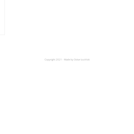
Copyright 2021 - Made by Oskar Łoziński