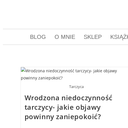
BLOG
O MNIE
SKLEP
KSIĄŻ
Tarczyca
Wrodzona niedoczynność
tarczycy- jakie objawy
powinny zaniepokoić?